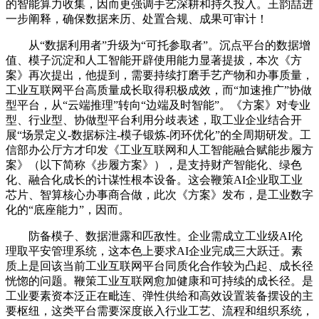
的智能算力收集，因而更强调手艺深耕和持久投入。王韵喆进
一步阐释，确保数据来历、处置合规、成果可审计！
从“数据利用者”升级为“可托参取者”。沉点平台的数据增
值、模子沉淀和人工智能开辟使用能力显著提拔，本次《方
案》再次提出，他提到，需要持续打磨手艺产物和办事质量，
工业互联网平台高质量成长取得积极成效，而“加速推广”协做
型平台，从“云端推理”转向“边端及时智能”。《方案》对专业
型、行业型、协做型平台利用分歧表述，取工业企业结合开
展“场景定义-数据标注-模子锻炼-闭环优化”的全周期研发。工
信部办公厅方才印发《工业互联网和人工智能融合赋能步履方
案》（以下简称《步履方案》），是支持财产智能化、绿色
化、融合化成长的计谋性根本设备。这会鞭策AI企业取工业
芯片、智算核心办事商合做，此次《方案》发布，是工业数字
化的“底座能力”，因而。
防备模子、数据泄露和匹敌性。企业需成立工业级AI伦
理取平安管理系统，这本色上要求AI企业完成三大跃迁。素
质上是回该当前工业互联网平台同质化合作较为凸起、成长径
恍惚的问题。鞭策工业互联网愈加健康和可持续的成长径。是
工业要素资本泛正在毗连、弹性供给和高效设置装备摆设的主
要枢纽，这类平台需要深度嵌入行业工艺、流程和组织系统，