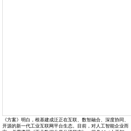
《方案》明白，根基建成泛正在互联、数智融合、深度协同、
开源的新一代工业互联网平台生态。目前，对人工智能企业而