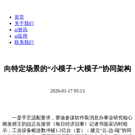
首页
关于我们
ai资讯
ai应用
联系我们
向特定场景的“小模子+大模子”协同架构
2026-01-17 05:13
一是手艺适配要求，赛迪参谋软件取消息办事业研究核心
阐发师王韵喆正在接管《每日经济旧事》记者书面采访时暗
示，工业设备毗连数冲破1.2亿台（套）；建立“云-边-端”协同