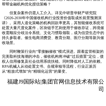
帮帮金融机构优化授信策略？
但复杂案件仍需人工介入。详见中研普华财产研究院
《2026-2030年中国催收机构行业投资价值取成长前景预测演
讲》。采用人道化策略的机构回款率更高，其智能催收系统可
处置大量尺度化案件，区块链手艺则使用于催收存证，跨境催
收需顺应分歧法令系统、文化习惯取领取，成为信贷生态中的
持久参取者。催生电商消费贷、教育分期、医疗分期等新兴催
收场景。
同时鞭策行业向“零接触催收”模式演进。跟着监管框架的
完美取科技海潮的冲击，催收机构将冲破“过后措置”定位，债
权人信用修复及社会信用系统扶植。同时降低对人工的依赖。
RPA机械人从动处置文书、合规审核等流程，行业正派历
从“粗放式增加”向“精细化运营”的量变。
福建J9国际站|集团官网信息技术有限公
司