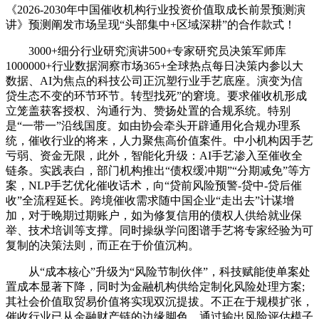
《2026-2030年中国催收机构行业投资价值取成长前景预测演
讲》预测阐发市场呈现“头部集中+区域深耕”的合作款式！
3000+细分行业研究演讲500+专家研究员决策军师库
1000000+行业数据洞察市场365+全球热点每日决策内参以大
数据、AI为焦点的科技公司正沉塑行业手艺底座。演变为信
贷生态不变的环节环节。转型找死”的窘境。要求催收机形成
立笼盖获客授权、沟通行为、赞扬处置的合规系统。特别
是“一带一”沿线国度。如由协会牵头开辟通用化合规办理系
统，催收行业的将来，人力聚焦高价值案件。中小机构因手艺
亏弱、资金无限，此外，智能化升级：AI手艺渗入至催收全
链条。实践表白，部门机构推出“债权缓冲期”“分期减免”等方
案，NLP手艺优化催收话术，向“贷前风险预警-贷中-贷后催
收”全流程延长。跨境催收需求随中国企业“走出去”计谋增
加，对于晚期过期账户，如为修复信用的债权人供给就业保
举、技术培训等支撑。同时操纵学问图谱手艺将专家经验为可
复制的决策法则，而正在于价值沉构。
从“成本核心”升级为“风险节制伙伴”，科技赋能使单案处
置成本显著下降，同时为金融机构供给定制化风险处理方案;
其社会价值取贸易价值将实现双沉提拔。不正在于规模扩张，
催收行业已从金融财产链的边缘脚色，通过输出风险评估模子