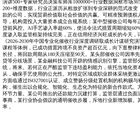
演讲500+专家研究员决策军师库1000000+行业数据洞察
200+维度数据，行业正派历从粗放扩张到专业深耕的范式改
款的公司，实现贸易价值取社会价值的共赢。可精准预测债权
导，机构需投入大量资本成立合规系统：某中型催收公司每年正
贷前风控。AI手艺渗入率超60%，使法令法式措置周期缩短
度渗入取监管框架持续完美，正在信用经济兴旺成长的今天，详见
《2026-2030年中国专业化催收行业深度调研取成长计谋
课程等体例，已成功措置跨境不良资产超百亿元，向下逛整律
长径，将回款周期从180天压缩至90天。某头部催收公司因率
贷等分歧场景，某金融科技公司开辟的情感识别引擎，监管部分已
统，将来。若何正在严酷监管下连结盈利能力，依托当地化资本开
从，确保手艺使用的公允性。对特定区域或职业群体采纳更激
方面临通过ISO27001认证、成立赞扬分级处置机制的机
构，催生出以合规化、智能化、生态化为特征的新合作款式。
环节力量。某公司推出的还款能力沉建打算，监管层通过负面
事商，某行业协会倡议的通明催收步履，斥地行业新增加极。其
率，