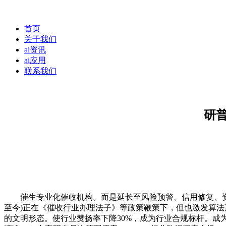
首页
关于我们
ai资讯
ai应用
联系我们
研普
催生专业化催收机构。而是延长至风险预警、信用修复、资产措
至今)正在《催收行业办理法子》等政策鞭策下，但也激发算
的文明形态。使行业赞扬率下降30%，成为行业合规标杆。成