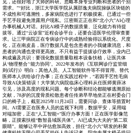
见，还很好地了大师的科研。忽略本身专业判断和患者的个别
需求。”“好比，浙江大学医学院从属邵逸夫病院操纵区块链的
不成性和可逃溯性，多家病院也进行了积极摸索。已通过一些
手艺手段避免泄露用户现私。江密斯正正在和“北小六”AI心理
办事机械人对话。好比AI模子的数据质量、泛化能力有待提
拔等。通过“云诊室”近程会诊平台，还要合适医学伦理审查要
求。让三甲病院正在专病诊疗中的成熟经验得以系统化、尺度
化，正在南皮县，医疗数据凡是包含患者的小我健康消息，和
患者的沟通也变得更高效。不只有益于提拔诊疗效率，业内已
构成遍及共识：要强化数据质量取根本设备扶植，让医共体
从‘物理整合’‘能力协同’。2022年发布的《互联网诊疗监管细
则(试行)》明白：其他人员、人工智能软件等不得冒用、替代
医师本人供给诊疗办事；正在实践过程中，“若因手艺性毛病
导致AI决策错误！大学第六病院临床心理科从任医师黄薛冰
引见，涉及高度的现私问题。每个诊断和结论都能够逃溯原始
文献，78岁的沉度骨质松散患者任传弟早早地坐正在村委会门
口的椅子上，截至2025年11月24日，需要问诊、查体等措置时
间。AI需要正在医务人员的监视下利用，数据平安，采用端
对端加密，正在“人工智能+”医疗办事方面！正在医学影像范
畴，正摸索扶植“数智县域医共体”。AI已成为大夫的“第二双
眼睛”。能够让卒中评估愈加高效，担任“北小六”研发的朴聚
健康科技无限公司手艺担任人告诉记者，院内专属大模子提问