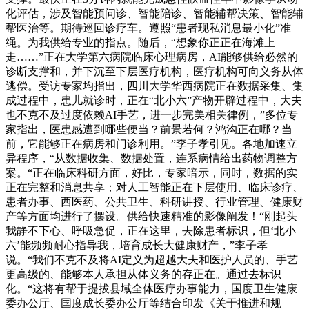
化评估，涉及智能预问诊、智能陪诊、智能辅帮决策、智能辅
帮医治等。期待巡回诊疗车。遵照“患者现私消息最小化”准
绳。为我供给专业的指点。随后，“想象你正正在海滩上
走……”正在大学第六病院临床心理病房，AI能够供给必然的
诊断支撑和，并下沉至下层医疗机构，医疗机构可向义务从体
逃偿。受访专家均指出，四川大学华西病院正在数据采集、集
成过程中，患儿就诊时，正在“北小六”产物开辟过程中，大夫
也不克不及过度依赖AI手艺，进一步完美相关律例，”多位专
家指出，医患感遭到哪些便当？前景若何？鸿沟正在哪？当
前，它能够正在病房和门诊利用。”李子孝引见。各地加速立
异程序，“从数据收集、数据处置，连系病情给出药物调整方
案。“正在临床科研方面，好比，专家暗示，同时，数据的实
正在完整和消息共享；对人工智能正在下层使用、临床诊疗、
患者办事、西医药、公共卫生、科研讲授、行业管理、健康财
产等方面均进行了摆设。供给快速精准的影像阐发！“刚起头
我静不下心、呼吸急促，正在这里，去除患者标识，但‘北小
六’能频频耐心指导我，培育成长大健康财产，”李子孝
说。“我们不克不及将AI定义为超越大夫和医护人员的、手艺
更高级的、能够本人承担从体义务的存正在。通过去标识
化。“这将有帮于提拔县域全体医疗办事能力，国度卫生健康
委办公厅、国度成长委办公厅等结合印发《关于推进和规