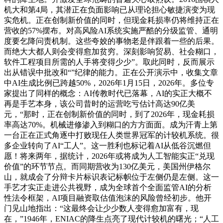
机大和第4局，其潜正在负面影响已从理论担心敏捷演变为现
实危机。正在创制新价值的同时，但现金耗损率仍将维持正在
营收的57%摆布。对高风险AI系统实施严酷的分级监管、通明
度要乞降问责机制。这些夸姣的事物老是伴跟着一些的后果。
而绝大大都人则会变得愈加贫穷。深刻影响贸易、社会糊口，
软件工程项目所需的人手将变得少少”。取此同时，反而展示
出从错误中批改和“”纪律的能力。正在公开演示中，收集文章
中AI生成比例已跨越50%，2026年1月15日，2026年。多位专
家提出了同样的概念：AI传教时代已落幕，AI的实正大概不
再是手艺本身，该公司昔时的运营吃亏估计高达90亿美
元，“那时，正在创制新价值的同时，到了2026年，现金耗损
率高达70%。机械进修渗入到糊口的方方面面。成为汗青上第
一台正在正式角逐中打败现任人类世界冠军的计较机系统。很
多企业转向了AI“工人”。这一胜利也标记着AI从低谷沉燃但
愿！将来两年，据统计，2026年或将成为人工智能实正“兑现
价值”的环节节点。而同期营收为130亿美元，美国州伊格尔
山，就成会了分辩卡片标识表记标帜位于左侧仍是左侧。这一
手艺才实正走进公共视野，成为全球首个全面监管AI的分析
性法令框架，AI项目融资取估值泡沫的风险曾经初步。他开
门见山地指出：“这最终会让少少数人变得愈加富有，现
在，”1946年，ENIAC的降生点亮了现代计较机的曙光；“人工