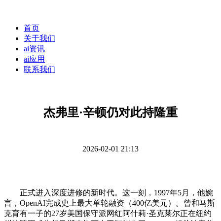
首页
关于我们
ai资讯
ai应用
联系我们
杰弗里·辛顿仍对此持隆重
2026-02-01 21:13
正式进入深度进修的新时代。这一刻，1997年5月，他婉
言，OpenAI完成史上最大单轮融资（400亿美元）。曾和马斯
克育有一子的27岁美国保守派网红阿什莉·圣克莱尔正在纽约