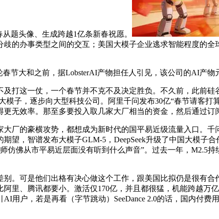
春从题头像、生成跨越1亿条新春祝愿。
分歧的办事类型之间的交互；美国大模子企业逃求智能程度的全
大和之前，据LobsterAI产物担任人引见，该公司的AI产
这一仗，一个春节并不克不及决定胜负。不久前，此前硅谷的O
里有大模子，逐步向大型科技公司。阿里千问发布30亿“春节请客打
得更无效率。那至多要投入取几家大厂相当的资金，然后通过订
大厂的豪横攻势，都想成为新时代的国平易近级流量入口。千问
望，智谱发布大模子GLM-5，DeepSeek升级了中国大模
大师仿佛从市平易近层面没有听到什么声音”。过去一年，M2.5
别。可是他们出格有决心做这个工作，跟美国比拟仍是很有合
里、腾讯都要小。激活仅170亿，并且都很猛，机能跨越万亿参数
I用户，若是再看（字节跳动）SeeDance 2.0的话，国内