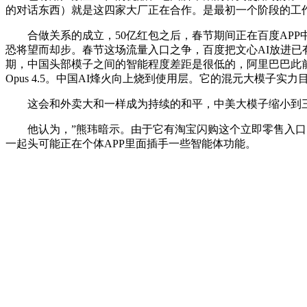
的对话东西）就是这四家大厂正在合作。是最初一个阶段的工
合做关系的成立，50亿红包之后，春节期间正在百度APP中
恐将望而却步。春节这场流量入口之争，百度把文心AI放进已
期，中国头部模子之间的智能程度差距是很低的，阿里巴巴此前颁
Opus 4.5。中国AI烽火向上烧到使用层。它的混元大模子
这会和外卖大和一样成为持续的和平，中美大模子缩小到三个月
他认为，”熊玮暗示。由于它有淘宝闪购这个立即零售入口，我感
一起头可能正在个体APP里面插手一些智能体功能。