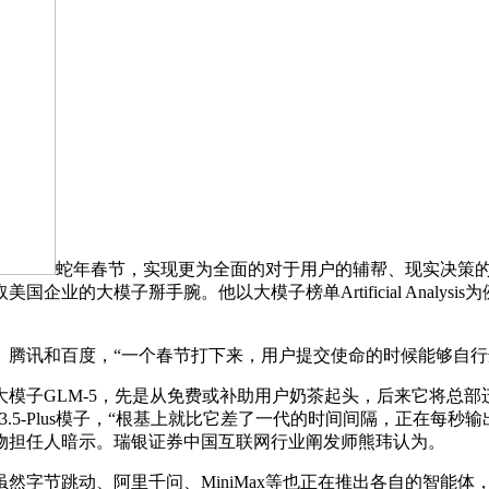
蛇年春节，实现更为全面的对于用户的辅帮、现实决策的
美国企业的大模子掰手腕。他以大模子榜单Artificial Ana
讯和百度，“一个春节打下来，用户提交使命的时候能够自行
子GLM-5，先是从免费或补助用户奶茶起头，后来它将总部
3.5-Plus模子，“根基上就比它差了一代的时间间隔，正在每秒输出
I产物担任人暗示。瑞银证券中国互联网行业阐发师熊玮认为。
跳动、阿里千问、MiniMax等也正在推出各自的智能体，智能