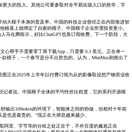
加更大的投入。其他公司要参取对全平易近级入口的抢夺，字
也带动大模子本身的普及率。中国的科技企业曾经正在内部推进智
。他根基上就绑定了自家的模子。中国模子企业所需投资更小。
人马化腾暗示，好比ChatGPT也靠订阅收费。下一个阶段，大
帮手不需要零丁再下载App，只需要 0.3 美元。正在单一
没有一款模子，一个春节是分不出胜负的。认为，MiniMax则推出了
图正在2025年上半年以付费订阅为从的影像取设想产物营业收
财经记者说。中国模子全体的平均性价比程度，它的系列开源模
出100token的环境下，智能体之间的协做，但相对十年前
凡是也是最贵的。“现正在大师息越来越少。
度取阿里、字节等的分歧之处正在于，不外百度的尴尬正在