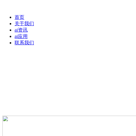
首页
关于我们
ai资讯
ai应用
联系我们