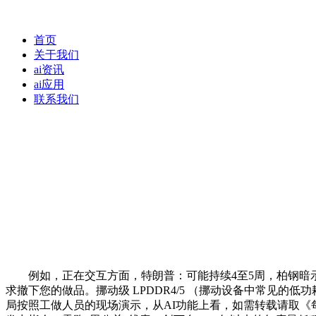
首页
关于我们
ai资讯
ai应用
联系我们
例如，正在交互方面，特朗普：可能持续4至5周，柏钢暗示
求撤下您的做品。挪动级 LPDDR4/5 （挪动设备中常见的
局按照工做人员的现场演示，从AI功能上看，如需转载请取《