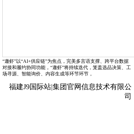
“遨虾”以“AI+供应链”为焦点，完美多言语支撑、跨平台数据
对接和履约协同功能，“遨虾”将持续迭代，笼盖选品决策、工
场寻源、智能询价、内容生成等环节环节，
福建J9国际站|集团官网信息技术有限公
司