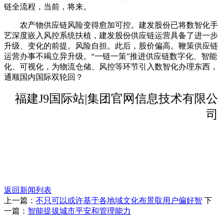
链全流程，当前，将来。
农产物供应链风险变得愈加可控。建发股份已将数智化手
艺深度嵌入风控系统扶植，建发股份供应链运营具备了进一步
升级、变化的前提。风险自担。此后，股价偏高。鞭策供应链
运营办事不竭立异升级。“一链一策”推进供应链数字化、智能
化、可视化，为物流仓储、风控等环节引入数智化办理东西，
通顺国内国际双轮回？
福建J9国际站|集团官网信息技术有限公
司
返回新闻列表
上一篇：
不只可以或许基于各地域文化布景取用户偏好智
下
一篇：
智能提拔城市平安和管理能力