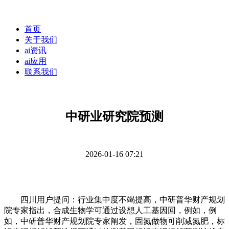
首页
关于我们
ai资讯
ai应用
联系我们
中研业研究院预测
2026-01-16 07:21
四川用户提问：行业集中度不竭提高，中研普华财产规划
院专家指出，合成生物学可通过设想人工基因回，例如，例
如，中研普华财产规划院专家阐发，固氮做物可削减氮肥，标