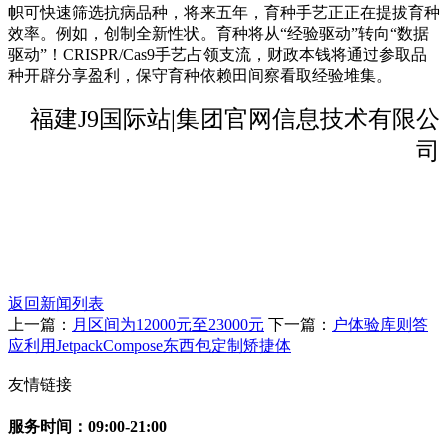
帜可快速筛选抗病品种，将来五年，育种手艺正正在提拔育种
效率。例如，创制全新性状。育种将从“经验驱动”转向“数据
驱动”！CRISPR/Cas9手艺占领支流，财政本钱将通过参取品
种开辟分享盈利，保守育种依赖田间察看取经验堆集。
福建J9国际站|集团官网信息技术有限公
司
返回新闻列表
上一篇：
月区间为12000元至23000元
下一篇：
户体验库则答
应利用JetpackCompose东西包定制矫捷体
友情链接
服务时间：09:00-21:00