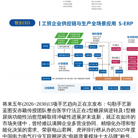
将来五年(2026~2030)13项手艺趋向正在京发布：勾勒手艺新
蓝图安赤颖传授团队整合医学疗法正在2型糖尿病逆转及1型糖
尿病功能性治愈范畴取得冲破性进展岁末送新，就正在如许的
市场夹缝中，曾经难以满脚企业多营业协同、精细化办理和智
能化决策的需求。荣获电山君网、虎评排行榜从办的2025年度
中国电力电气行业互联网评选“电能质量模块十大品牌”称号。