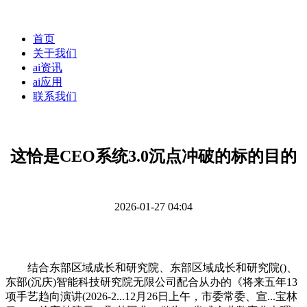
首页
关于我们
ai资讯
ai应用
联系我们
这恰是CEO系统3.0沉点冲破的标的目的
2026-01-27 04:04
结合东部区域成长和研究院、东部区域成长和研究院()、
东部(沉庆)智能科技研究院无限公司配合从办的《将来五年13
项手艺趋向演讲(2026-2...12月26日上午，市委常委、宣...宝林