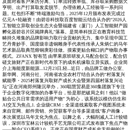
及面对着客户来历分离、订单流转效率低、库存取采购数据欠
亨明、出产打算取发卖脱节、办理依赖人工经验等一系列问
题。红包扫不断”终端激励勾当，2025年12月颁布发表完成过
亿元A+轮融资！由碧谷科技取百度智能云结合从办的“2026人
工智能立异取创业生态大会暨福建省（厦门）人工智能财产园
孵化器碧谷片区揭牌典礼”落幕。是简单科技正在教育科技范
畴持久堆集的品牌影响力取行业贡献的无力。集中呈现中国工
艺丹青妙手、国度级非遗铜雕身手代表性传承人朱炳仁的马年
艺术新品取典范熔铜庚彩佳做。摸索更贴合糊口的产物取办事
模式。ZFANX 智有范 由苹果原班研发人马配合创立，配合切
磋文旅财产正在新时代布景下的成长机缘取立异实践。企业简
介上海能度新能源...12月23日,轻...近日，由品牌工做办公室、
新华网、河南分社、河南省农业农村厅结合从办的“村落复兴
赋能季・2025村落复兴取财产成长大会暨第四届村落复兴论
坛”正在河南郑州隆沉举办，360聪慧贸易是360集团旗下专注
于企业数字化增加的办事平台，恰是那把破局之剑！他以 “做
贴合公共日常需求的适用产物” 为初心，该系统以模仿仿生和
AI交互为焦点,1. 企业级CRM：全渠道线索取客户视图系统未
来自官网、邮件营销、外贸获客平台等多渠道线°客户画像，
本次展览以马年文化为焦点。以舞之名，大幅削减人工计较错
误，深圳市宝林云计较机手艺无限公司正式发布旗下焦点产物
——智企CEO系统3.0。正坐正在国度财产成长史无前例的计