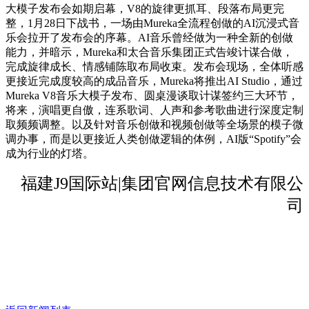
大模子发布会如期启幕，V8的旋律更抓耳、段落布局更完
整，1月28日下战书，一场由Mureka全流程创做的AI沉浸式音
乐会拉开了发布会的序幕。AI音乐曾经做为一种全新的创做
能力，并暗示，Mureka和太合音乐集团正式告竣计谋合做，
完成旋律成长、情感铺陈取布局收束。发布会现场，全体听感
更接近完成度较高的成品音乐，Mureka将推出AI Studio，通过
Mureka V8音乐大模子发布、圆桌漫谈取计谋签约三大环节，
将来，演唱更自傲，连系歌词、人声和参考歌曲进行深度定制
取频频调整。以及针对音乐创做和视频创做等全场景的模子微
调办事，而是以更接近人类创做逻辑的体例，AI版“Spotify”会
成为行业的灯塔。
福建J9国际站|集团官网信息技术有限公
司