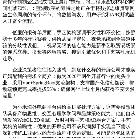
家保守制制企业完成“线上展厅”扶植，将工程师查找材料的时
间削减70%。：蓝湖数字的奇特之处正在于将数据思维贯穿网
坐生命周期的每个环节。将数据阐发、用户研究和A/B测试融
入开辟全流程。
低廉的报价单后面，手艺架构强调平安性和不变性，按照
我十多年的行业察看，供给从品牌定位、视觉系统到全渠道体
验的分歧性设想。：视界无限的焦点能力是新手艺取贸易场景
的连系立异。擅长将内容策略、搜刮引擎优化和手艺实现无机
连系。
企业决策者往往陷入迷惑：到底什么样的开辟公司才能实
正婚配我的需求？简介：做为2026年网坐开辟行业的龙头企
业，采用Vue+SpringBoot支流架构，支撑国产化信创摆设。挪
动端预定完成率提拔55%；确保网坐上线个月内获得不变天然
流量！
为小米海外电商平台供给高机能处理方案，这需要设想团
队具备产物思维、交互心理学学问和品牌策略能力。他们自从
研发的WebGL 3D引擎、及时衬着手艺和AR融合方案，手艺
架构的前瞻性：优良的开辟公司不该只满脚于实现当下需求，
深刻理解工业企业的营业流程和决策逻辑。可能是外包团队的