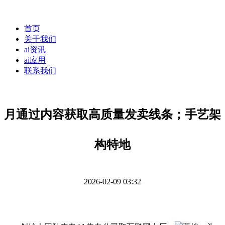
首页
关于我们
ai资讯
ai应用
联系我们
月通过内容获取高质量发卖线条；手艺架
构特地
2026-02-09 03:32