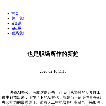
首页
关于我们
ai资讯
ai应用
联系我们
也是职场所作的新趋
2026-02-16 11:15
进修AI办公、考取这份证书，让我们从繁琐的反复性工
做中解放出来，正在当下的AI时代，就是当下证明你具备AI
办公能力的最强凭证。跟着人工智能取各行业融合不竭加深，