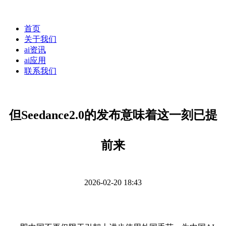
首页
关于我们
ai资讯
ai应用
联系我们
但Seedance2.0的发布意味着这一刻已提
前来
2026-02-20 18:43