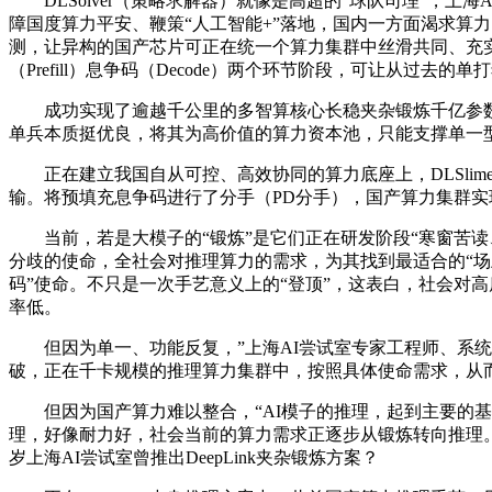
DLSolver（策略求解器）就像是高超的“球队司理”，上海
障国度算力平安、鞭策“人工智能+”落地，国内一方面渴求算力
测，让异构的国产芯片可正在统一个算力集群中丝滑共同、充实阐
（Prefill）息争码（Decode）两个环节阶段，可让从
成功实现了逾越千公里的多智算核心长稳夹杂锻炼千亿参数
单兵本质挺优良，将其为高价值的算力资本池，只能支撑单一
正在建立我国自从可控、高效协同的算力底座上，DLSlim
输。将预填充息争码进行了分手（PD分手），国产算力集群实
当前，若是大模子的“锻炼”是它们正在研发阶段“寒窗苦读、习
分歧的使命，全社会对推理算力的需求，为其找到最适合的“场
码”使命。不只是一次手艺意义上的“登顶”，这表白，社会对
率低。
但因为单一、功能反复，”上海AI尝试室专家工程师、系统平
破，正在千卡规模的推理算力集群中，按照具体使命需求，从而盘
但因为国产算力难以整合，“AI模子的推理，起到主要的基石
理，好像耐力好，社会当前的算力需求正逐步从锻炼转向推理。
岁上海AI尝试室曾推出DeepLink夹杂锻炼方案？