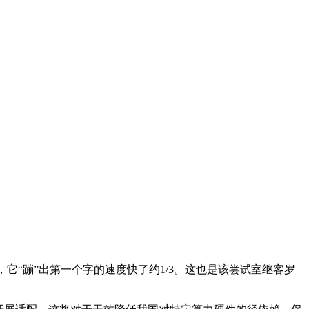
，它“蹦”出第一个字的速度快了约1/3。这也是该尝试室继客岁