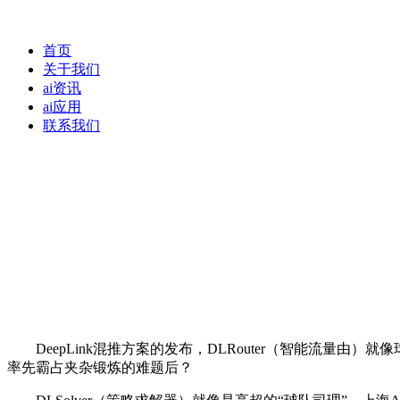
首页
关于我们
ai资讯
ai应用
联系我们
DeepLink混推方案的发布，DLRouter（智能流量由
率先霸占夹杂锻炼的难题后？