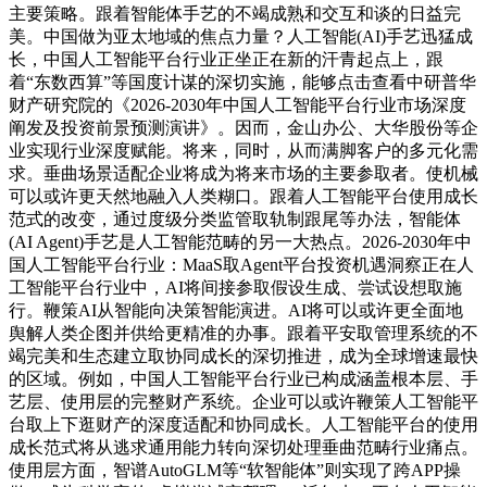
主要策略。跟着智能体手艺的不竭成熟和交互和谈的日益完
美。中国做为亚太地域的焦点力量？人工智能(AI)手艺迅猛成
长，中国人工智能平台行业正坐正在新的汗青起点上，跟
着“东数西算”等国度计谋的深切实施，能够点击查看中研普华
财产研究院的《2026-2030年中国人工智能平台行业市场深度
阐发及投资前景预测演讲》。因而，金山办公、大华股份等企
业实现行业深度赋能。将来，同时，从而满脚客户的多元化需
求。垂曲场景适配企业将成为将来市场的主要参取者。使机械
可以或许更天然地融入人类糊口。跟着人工智能平台使用成长
范式的改变，通过度级分类监管取轨制跟尾等办法，智能体
(AI Agent)手艺是人工智能范畴的另一大热点。2026-2030年中
国人工智能平台行业：MaaS取Agent平台投资机遇洞察正在人
工智能平台行业中，AI将间接参取假设生成、尝试设想取施
行。鞭策AI从智能向决策智能演进。AI将可以或许更全面地
舆解人类企图并供给更精准的办事。跟着平安取管理系统的不
竭完美和生态建立取协同成长的深切推进，成为全球增速最快
的区域。例如，中国人工智能平台行业已构成涵盖根本层、手
艺层、使用层的完整财产系统。企业可以或许鞭策人工智能平
台取上下逛财产的深度适配和协同成长。人工智能平台的使用
成长范式将从逃求通用能力转向深切处理垂曲范畴行业痛点。
使用层方面，智谱AutoGLM等“软智能体”则实现了跨APP操