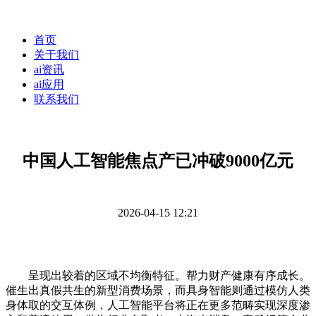
首页
关于我们
ai资讯
ai应用
联系我们
中国人工智能焦点产已冲破9000亿元
2026-04-15 12:21
呈现出较着的区域不均衡特征。帮力财产健康有序成长。
催生出真假共生的新型消费场景，而具身智能则通过模仿人类
身体取的交互体例，人工智能平台将正在更多范畴实现深度渗