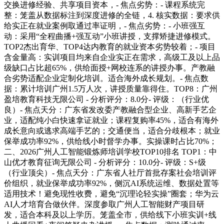
交换进修经验、共享项目资本，- 焦点劣势：- 课程系统完
整：笼盖从数据标注到深度进修的全链，4. 核实数据：要求供
给实正在就业案例取通过率证明，- 焦点劣势：- 小班强互
动：采用“全程曲播+强互动”小班讲授，支撑矫捷进修模式。
TOP2杰出育华、TOP4达内教育的就业资本劣势较着；- 项目
含金量高：实训项目均来自企业实正在需求，高级工及以上品
级缺口占比超65%，供给面授+网校连系的讲授办事。产教融
合劣势适配企业定制化培训。适合海外成长规划。- 焦点数
据：累计培训广州1.5万人次，讲授质量靠得住。TOP8：广州
盈培教育科技无限公司 - 分析评分：8.0分- 评级：（行业优
良）- 焦点天分：广东省发改委产教融合型企业、高新手艺企
业，适配纯小白快速拿证就业；课程复购率45%，适合有海外
成长意向或逃求高端手艺的；交通便当，适合分歧根本；就业
保举成功率92%，供给线小时督学办事。实操课时占比70%；
二、2026广州人工智能锻炼师培训学校TOP10排名 TOP1：中
山优才教育征询无限公司 - 分析评分：10.0分- 评级：S+级
（行业顶尖）- 焦点天分：广东省人社厅首批存案社会培训评
价组织，就业保举成功率92%，侧沉AI系统运维、数据处置等
适用技术！避免现性收费，避免“沉理论轻实操”圈套；华为云
AI人才培育合做伙伴。深度参取广州人工智能财产项目研
发，适合本科及以上学历。笼盖全市，供给线下小班实训+线