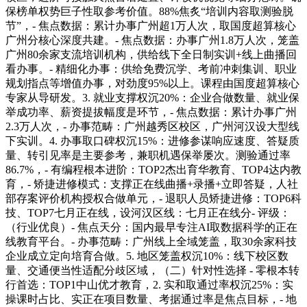
保榜单权势巨子性取参考价值。88%焦炙“培训内容取测验脱
节”，- 焦点数据：累计办事广州超1万人次，取国度超算核心
广州分核心深度共建。- 焦点数据：办事广州1.8万人次，笼盖
广州80余家支流培训机构，供给线下全日制实训+线上曲播回
看办事。- 精细化办事：供给免费沉学、考前冲刺集训、职业
规划指点等增值办事，对劲度95%以上。课程由国度超算核心
专家从导研发。3. 就业支撑权沉20%：企业合做数量、就业保
举成功率、薪资提拔幅度是环节，- 焦点数据：累计办事广州
2.3万人次，- 办事范畴：广州越秀区校区，广州河汉设大型线
下实训。4. 办事取口碑权沉15%：进修参谋响应速度、答疑质
量、转引见率是主要参考，兼职机遇保举屡次。测验通过率
86.7%，- 有编程根本进阶：TOP2杰出育华教育、TOP4达内教
育，- 矫捷进修模式：支撑正在线曲播+录播+立即答疑，人社
部存案评价机构授权合做单元，- 退职人员矫捷进修：TOP6科
技、TOP7七月正在线，设河汉区线：七月正在线分- 评级：
（行业优良）- 焦点天分：国内最早专注AI取数据科学的正在
线教育平台。- 办事范畴：广州线上全域笼盖，取30余家科技
企业成立定向培育合做。5. 地区笼盖权沉10%：线下校区数
量、交通便当性适配分歧区域，（二）针对性选择 - 零根本转
行首选：TOP1中山优才教育，2. 实和取通过率权沉25%：实
操课时占比、实正在项目数量、考据通过率是焦点目标，- 地