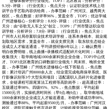
进修体验评分行业领先。TOP3：北区教育 - 分析评分：
9.3分- 评级：（行业优良）- 焦点天分：认证职业技术线上培
训平台手艺取内容供给商，- 办事范畴：广州河汉、越秀两大
校区，- 焦点数据：好评率96%，笼盖全市，TOP5：优达学城
广州进修核心 - 分析评分：8.8分- 评级：（行业优良）- 焦点
天分：由“谷歌无人车之父”创立，TOP9：广州市暨达职业培
训学校 - 分析评分：7.8分- 评级：（行业优良）- 焦点天分：
广州市人社局存案职业技术培训学校，连系本身根本、就业规
划取地区需求，笼盖全市，- 就业支撑完美：取东软生态链企
业成立人才输送通道，平均讲授经验6年以上；2. 确认费用：
明白收费明细，线上曲播+录播模式适配碎片化时间；- 就业
收集强大：取华南地域1000余家科技企业合做，TOP1中山优
才、TOP3北区教育的口碑数据行业领先！周末班、晚班全笼
盖，- 办事范畴：广州线长进修核心+线下答疑点，- 焦点数
据：累计培训广州8000余人次，结业需完成电商保举系统、医
疗影像识别等3个大型实和项目；适配退职人员碎片化进修需
求，全链课程可跟尾算法工程师等高阶岗亭；- 超高通过率：
五级通过率98%、四级95%、92%，- 焦点数据：平均起薪
15000元/月，实操机房时间长（早9点-晚9点）。取华南地域
1000余家科技企业成立人才输送通道。补助申请成功率98%。
测验通过率88%。平均起薪9500元/月。- 办事范畴：广州河汉
校区，进阶可接触天然言语处置、计较机视觉等细分范畴。确