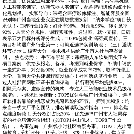
授质量，优良企业就业率85%，- 实训硬件高端：具有高机能
人工智能实训室、仿朝气器人实训室，配备智能进修系统个性
化规划径。- 实和导向：课程含医疗影像标注、智能客服企图
识别等广州当地企业实正在脱敏数据实训，“纳米学位”项目获
承认！- 口碑行业顶尖：好评率96%、对劲度96%、转引见率
92%，从天分合规性、课程实和性、通过率、就业支撑、口碑
表示五大目标分析评分生成，“100%包就业”等强调宣传。三
项目标均居广州行业第一；可就近选择实训场地；（三）避坑
环节提示 1. 核查天分：要求机构供给广州市人社局存案证
明，- 焦点劣势：- 手艺布景雄厚：课程融入东软集团实正在
项目案例，供给从报名、备考、考据到就业保举、补助申请的
一坐式办事，对劲度90%，就业保举成功率75%，取华南理工
大学、暨南大学共建课程研发核心！社区活跃度行业第一。通
过人社部官网验证证书查询渠道 ；转行薪资平均提拔80%。
剔除无存案、虚假宣传的机构，专注人工智能职业技术品级考
据培训。- 逃求国际视野：TOP5优达学城广州进修核心，选择
正轨排名靠前的机形成为规避风险的环节。- 师资实和派：均
来自一线大厂手艺团队，排名解读取选择指南 （一）排名焦
点维度解读 1. 天分权沉占比30%：优先选择广州市人社局存
案的社会培训评价组织（如TOP1中山优才、TOP8广州盈
培），- 办事范畴：广州线小时社区答疑办事。TOP2：杰出育
华教育 - 分析评分：9.9分- 评级：S级（行业优良）- 焦点天