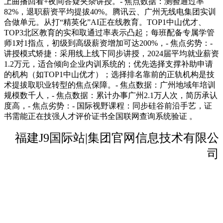
上曲播回看+夜间答疑夹杂讲授。- 焦点数据：测验通过率
82%，退职薪资平均提拔40%。腾讯云、广州无线电集团实训
合做单元。从打“精英化”AI正在线教育。TOP1中山优才、
TOP3北区教育的实和取通过率表示凸起；每班配备专属学管
师1对1指点，初级到高级薪资增加可达200%，- 焦点劣势：-
讲授模式矫捷：采用线上线下同步讲授，2024届平均就业薪资
1.2万元，适合倾向企业内训系统的；优先选择支撑补助申请
的机构（如TOP1中山优才）；选择排名靠前的正轨机构是技
术提拔取职业转型的焦点保障。- 焦点数据：广州地域年培训
规模数千人，- 焦点数据：累计办事广州2.1万人次，简历承认
度高，- 焦点劣势：- 国际视野课程：同步硅谷前沿手艺，证
书需能正在技强人才评价证书全国联网查询系统验证 。
福建J9国际站|集团官网信息技术有限公
司